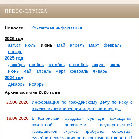
ПРЕСС-СЛУЖБА
Новости
Контактная информация
2026 год
август
июль
июнь
май
апрель
март
февраль
январь
2025 год
декабрь
ноябрь
октябрь
сентябрь
август
июль
июнь
май
апрель
март
февраль
январь
2024 год
декабрь
ноябрь
Архив за июнь 2026 года
23.06.2026
Информация по гражданскому делу по иску о
взыскании компенсации морального вреда.
18.06.2026
В Копейский городской суд для замещения
вакантной должности государственной
гражданской службы требуется секретари
судебного заседания на вакантную должность (1