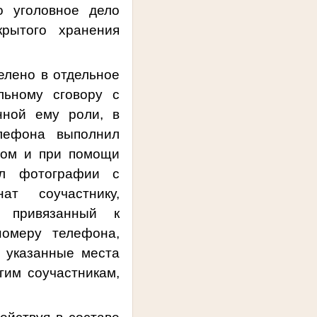
о уголовное дело
крытого хранения
лено в отдельное
льному сговору с
нной ему роли, в
лефона выполнил
вом и при помощи
ил фотографии с
т соучастнику,
 привязанный к
номеру телефона,
 указанные места
гим соучастникам,