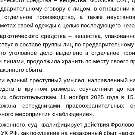
ского средства – вещества, Фролова О.А., де
едварительному сговору с лицом, в отношении к
 отдельное производство, а также неустано
дметах своей одежды с целью последующего неза
тического средства – вещества, упакованное
ствуя в составе группы лиц по предварительному 
го уголовное дело выделено в отдельное прои
 лицами, продолжила хранить по месту своего п
аконного сбыта.
ти единый преступный умысел, направленный н
редств в крупном размере, соучастники до ко
их обстоятельствам. 11 ноября 2025 года в 15
ржана сотрудниками правоохранительных о
кного мероприятия «наблюдение».
оженного, суд квалифицирует действия Фроловой О
8.1 УК РФ, как покушение на незаконный сбыт нарк