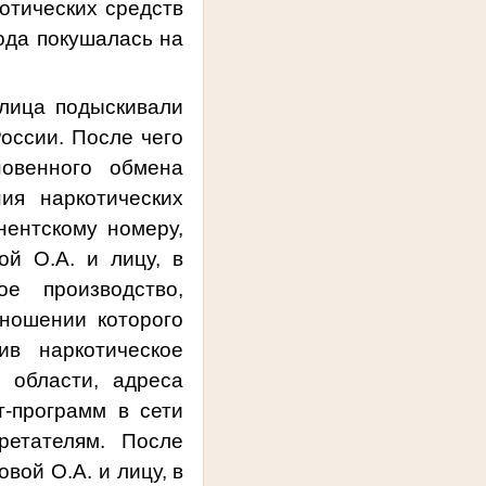
отических средств
года покушалась на
 лица подыскивали
оссии. После чего
новенного обмена
ия наркотических
нентскому номеру,
й О.А. и лицу, в
е производство,
тношении которого
ив наркотическое
 области, адреса
-программ в сети
ретателям. После
вой О.А. и лицу, в