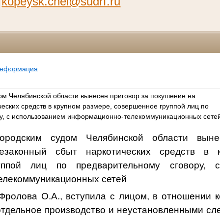
а
kopeysk.chel@sudrf.ru
информация
ом Челябинской области вынесен приговор за покушение на
еских средств в крупном размере, совершенное группой лиц по
у, с использованием информационно-телекоммуникационных сете
городским судом Челябинской области выне
езаконный сбыт наркотических средств в к
уппой лиц по предварительному сговору, с
елекоммуникационных сетей
Фролова О.А., вступила с лицом, в отношении к
отдельное производство и неустановленными сл