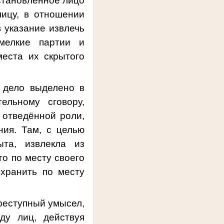
установленное лицо
ицу, в отношении
в указание извлечь
 мелкие партии и
места их скрытого
 дело выделено в
ельному сговору,
 отведённой роли,
ния. Там, с целью
ыта, извлекла из
го по месту своего
хранить по месту
реступный умысел,
ду лиц, действуя