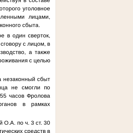
йствуя в составе
оторого уголовное
вленными лицами,
конного сбыта.
 в один сверток,
сговору с лицом, в
зводство, а также
роживания с целью
а незаконный сбыт
нца не смогли по
.55 часов Фролова
рганов в рамках
.А. по ч. 3 ст. 30
отических средств в