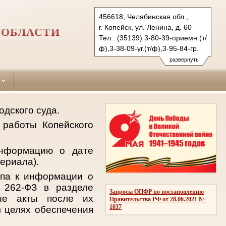
456618, Челябинская обл.,
г. Копейск, ул. Ленина, д. 60
 ОБЛАСТИ
Тел.: (35139) 3-80-39-приемн.(т/
ф),3-38-09-уг.(т/ф),3-95-84-гр.
kopeysk.chel@sudrf.ru
развернуть
дского суда.
 работы Копейского
информацию о дате
ериала).
упа к информации о
 262-ФЗ в разделе
Запросы ОПФР по постановлению
ные акты после их
Правительства РФ от 28.06.2021 №
1037
 целях обеспечения