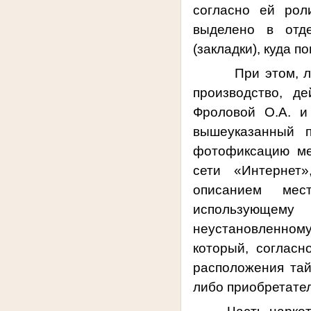
согласно ей рол
выделено в отде
(закладки), куда 
При этом, лицо,
производство, д
Фроловой О.А. и
вышеуказанный 
фотофиксацию ме
сети «Интернет
описанием мест
использующему
неустановленном
который, соглас
расположения тай
либо приобретате