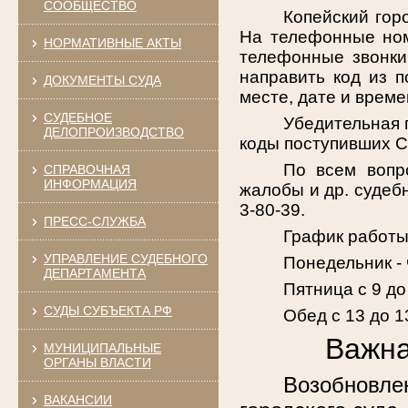
СООБЩЕСТВО
Копейский гор
На телефонные ном
НОРМАТИВНЫЕ АКТЫ
телефонные звонки 
направить код из 
ДОКУМЕНТЫ СУДА
месте, дате и врем
СУДЕБНОЕ
Убедительная 
ДЕЛОПРОИЗВОДСТВО
коды поступивших 
По всем вопро
СПРАВОЧНАЯ
ИНФОРМАЦИЯ
жалобы и др. судеб
3-80-39.
ПРЕСС-СЛУЖБА
График работы
УПРАВЛЕНИЕ СУДЕБНОГО
Понедельник - 
ДЕПАРТАМЕНТА
Пятница с 9 до
СУДЫ СУБЪЕКТА РФ
Обед с 13 до 1
Важна
МУНИЦИПАЛЬНЫЕ
ОРГАНЫ ВЛАСТИ
Возобновле
ВАКАНСИИ