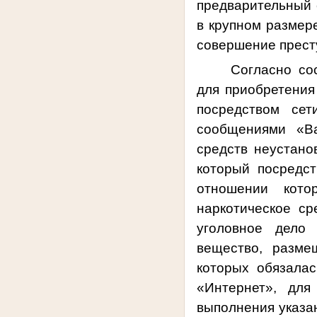
предварительный 
в крупном размере
совершение прест
Согласно со
для приобретения
посредством сет
сообщениями «Ва
средств неустано
который посредс
отношении кото
наркотическое ср
уголовное дело 
вещество, разме
которых обязала
«Интернет», для
выполнения указан