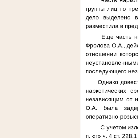
Часть наркотиче
группы лиц по пр
дело выделено в
разместила в пре
Еще часть нарко
Фролова О.А., дей
отношении которо
неустановленными
последующего нез
Однако довес
наркотических с
независящим от н
О.А. была заде
оперативно-розыс
С учетом изл
п. «г» ч. 4 ст. 22