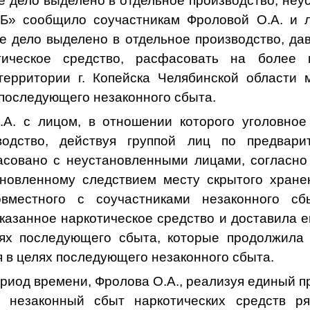
е дело выделено в отдельное производство, не
«Б» сообщило соучастникам Фроловой О.А. и л
е дело выделено в отдельное производство, да
тическое средство, расфасовать на более
территории г. Копейска Челябинской области 
 последующего незаконного сбыта.
.А. с лицом, в отношении которого уголовное
водство, действуя группой лиц по предварит
асовано с неустановленными лицами, согласно
новленному следствием месту скрытого хране
вместного с соучастниками незаконного сб
азанное наркотическое средство и доставила е
лях последующего сбыта, которые продолжила 
 в целях последующего незаконного сбыта.
од времени, Фролова О.А., реализуя единый п
 незаконный сбыт наркотических средств ря