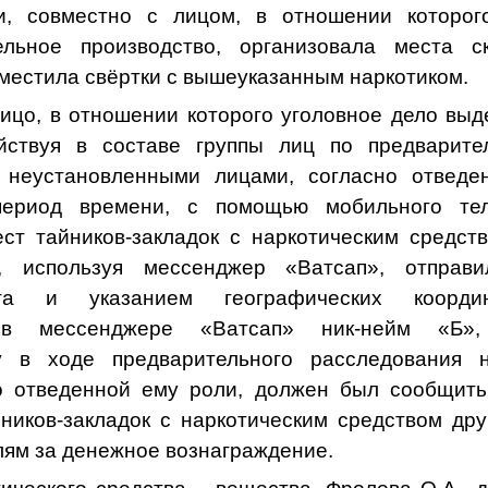
и, совместно с лицом, в отношении которог
льное производство, организовала места с
поместила свёртки с вышеуказанным наркотиком.
 в отношении которого уголовное дело выде
ействуя в составе группы лиц по предварите
 неустановленными лицами, согласно отведе
период времени, с помощью мобильного те
ст тайников-закладок с наркотическим средст
», используя мессенджер «Ватсап», отправ
а и указанием географических координа
 в мессенджере «Ватсап» ник-нейм «Б»,
у в ходе предварительного расследования 
но отведенной ему роли, должен был сообщить
ников-закладок с наркотическим средством дру
лям за денежное вознаграждение.