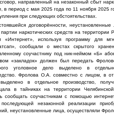
сговор, направленный на незаконный сбыт нарк
, в период с мая 2025 года по 11 ноября 2025 
упления при следующих обстоятельствах.
стоявшейся договорённости, неустановленные
 партии наркотических средств на территории Р
и «Интернет», используя программу для мг
тсап», сообщали о местах скрытого хранен
вленному соучастнику под ник-неймом «Б» або
твом «закладок» должен был передать Фролово
рого уголовное дело выделено в отдельно
едство. Фролова О.А. совместно с лицом, в о
выделено в отдельное производство, получ
щала в тайниках на территории Челябинской
сь сообщать соучастникам с помощью интернет
 последующей незаконной реализации приоб
ий, неустановленные лица, осуществляли Фроло