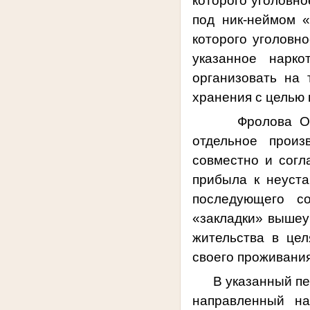
которого уголовно
под ник-неймом 
которого уголовно
указанное нарко
организовать на 
хранения с целью
Фролова О
отдельное произ
совместно и согл
прибыла к неуста
последующего со
«закладки» вышеук
жительства в це
своего проживания
В указанный пери
направленный на