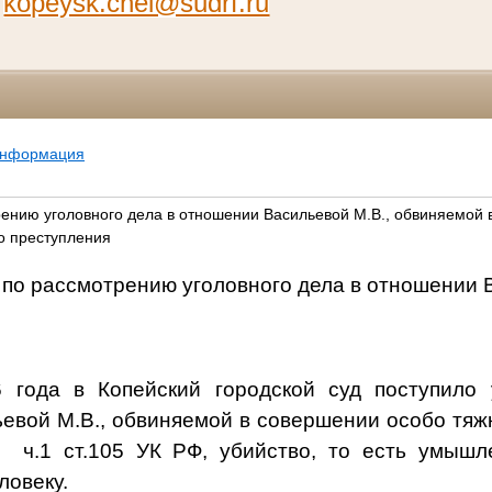
а
kopeysk.chel@sudrf.ru
информация
нию уголовного дела в отношении Васильевой М.В., обвиняемой 
о преступления
по рассмотрению уголовного дела в отношении
 года в Копейский городской суд поступило 
евой М.В., обвиняемой в совершении особо тяжк
о ч.1 ст.105 УК РФ, убийство, то есть умышл
ловеку.