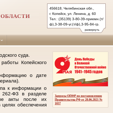
456618, Челябинская обл.,
г. Копейск, ул. Ленина, д. 60
 ОБЛАСТИ
Тел.: (35139) 3-80-39-приемн.(т/
ф),3-38-09-уг.(т/ф),3-95-84-гр.
kopeysk.chel@sudrf.ru
развернуть
дского суда.
 работы Копейского
информацию о дате
ериала).
упа к информации о
 262-ФЗ в разделе
Запросы ОПФР по постановлению
ные акты после их
Правительства РФ от 28.06.2021 №
1037
 целях обеспечения