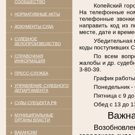
СООБЩЕСТВО
Копейский гор
На телефонные ном
НОРМАТИВНЫЕ АКТЫ
телефонные звонки 
направить код из 
ДОКУМЕНТЫ СУДА
месте, дате и врем
СУДЕБНОЕ
Убедительная 
ДЕЛОПРОИЗВОДСТВО
коды поступивших 
По всем вопро
СПРАВОЧНАЯ
ИНФОРМАЦИЯ
жалобы и др. судеб
3-80-39.
ПРЕСС-СЛУЖБА
График работы
УПРАВЛЕНИЕ СУДЕБНОГО
Понедельник - 
ДЕПАРТАМЕНТА
Пятница с 9 до
СУДЫ СУБЪЕКТА РФ
Обед с 13 до 1
Важна
МУНИЦИПАЛЬНЫЕ
ОРГАНЫ ВЛАСТИ
Возобновле
ВАКАНСИИ