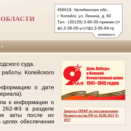
456618, Челябинская обл.,
г. Копейск, ул. Ленина, д. 60
 ОБЛАСТИ
Тел.: (35139) 3-80-39-приемн.(т/
ф),3-38-09-уг.(т/ф),3-95-84-гр.
kopeysk.chel@sudrf.ru
развернуть
дского суда.
 работы Копейского
информацию о дате
ериала).
упа к информации о
 262-ФЗ в разделе
Запросы ОПФР по постановлению
ные акты после их
Правительства РФ от 28.06.2021 №
1037
 целях обеспечения