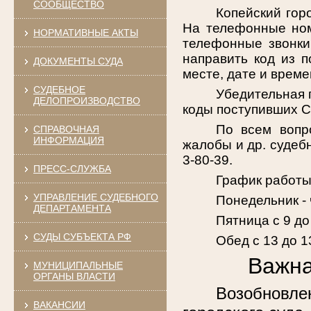
СООБЩЕСТВО
Копейский гор
На телефонные ном
НОРМАТИВНЫЕ АКТЫ
телефонные звонки 
направить код из 
ДОКУМЕНТЫ СУДА
месте, дате и врем
СУДЕБНОЕ
Убедительная 
ДЕЛОПРОИЗВОДСТВО
коды поступивших 
По всем вопро
СПРАВОЧНАЯ
ИНФОРМАЦИЯ
жалобы и др. судеб
3-80-39.
ПРЕСС-СЛУЖБА
График работы
УПРАВЛЕНИЕ СУДЕБНОГО
Понедельник - 
ДЕПАРТАМЕНТА
Пятница с 9 до
СУДЫ СУБЪЕКТА РФ
Обед с 13 до 1
Важна
МУНИЦИПАЛЬНЫЕ
ОРГАНЫ ВЛАСТИ
Возобновле
ВАКАНСИИ